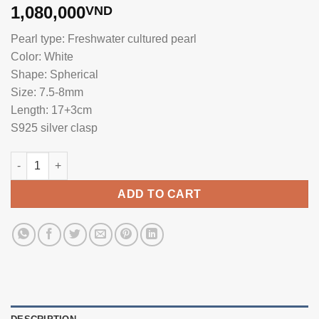
1,080,000
VND
Pearl type: Freshwater cultured pearl
Color: White
Shape: Spherical
Size: 7.5-8mm
Length: 17+3cm
S925 silver clasp
Pearl Bracelet BC1078 quantity
ADD TO CART