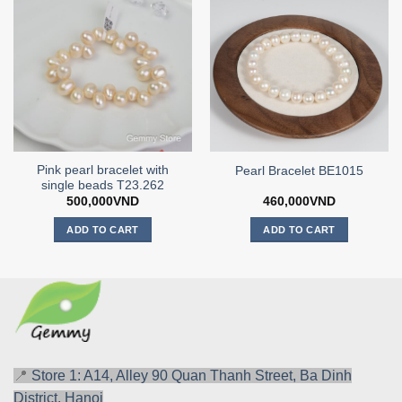
Pink pearl bracelet with
Pearl Bracelet BE1015
single beads T23.262
500,000
VND
460,000
VND
ADD TO CART
ADD TO CART
📍
Store 1: A14, Alley 90 Quan Thanh Street, Ba Dinh
District, Hanoi