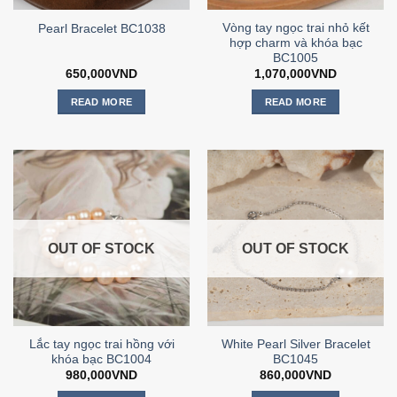
Vòng tay ngọc trai nhỏ kết
Pearl Bracelet BC1038
hợp charm và khóa bạc
BC1005
650,000
VND
1,070,000
VND
READ MORE
READ MORE
OUT OF STOCK
OUT OF STOCK
Lắc tay ngọc trai hồng với
White Pearl Silver Bracelet
khóa bạc BC1004
BC1045
980,000
VND
860,000
VND