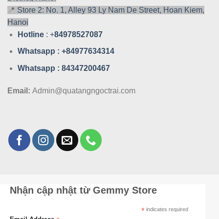
📍
Store 2: No. 1, Alley 93 Ly Nam De Street, Hoan Kiem,
Hanoi
Hotline
: +
84978527087
Whatsa
pp : +84977634314
Whatsa
pp : 84347200467
Email:
Admin@quatangngoctrai.com
Nhận cập nhật từ Gemmy Store
*
indicates required