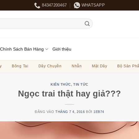
84347200467
WHATSAPP
Chính Sách Bán Hàng
Giới thiệu
y
Bông Tai
Dây Chuyền
Nhẫn
Mặt Dây
Bộ Sản Ph
KIẾN THỨC
,
TIN TỨC
Ngọc trai thật hay giả???
ĐĂNG VÀO
THÁNG 7 4, 2016
BỞI
1EB74