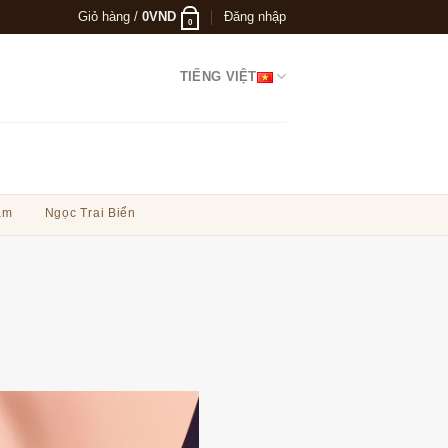
Giỏ hàng /
0
VND
Đăng nhập
0
TIẾNG VIỆT
ẩm
Ngọc Trai Biển