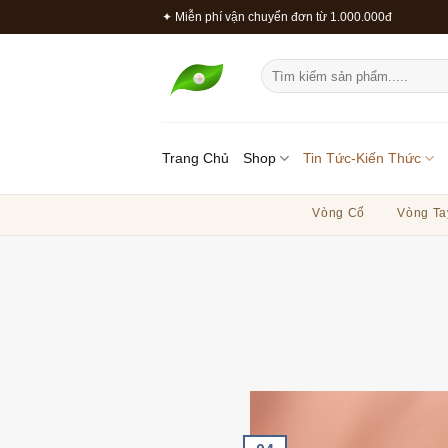
Bỏ
✦ Miễn phí vận chuyển đơn từ 1.000.000đ
qua
nội
Tìm
dung
kiếm:
Trang Chủ
Shop
Tin Tức-Kiến Thức
Vòng Cổ
Vòng Ta