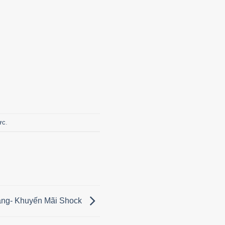
ực
.
àng- Khuyến Mãi Shock