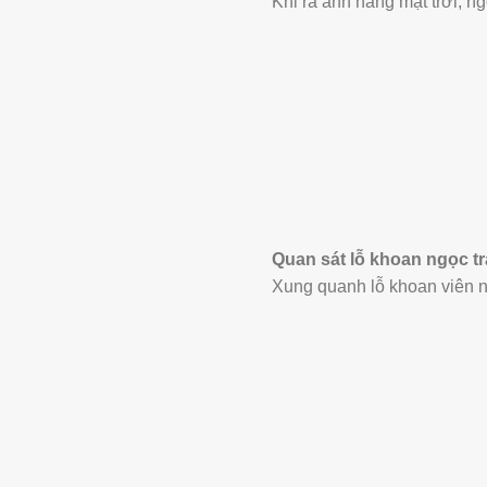
Khi ra ánh nắng mặt trời, ng
Quan sát lỗ khoan ngọc tr
Xung quanh lỗ khoan viên ngọ