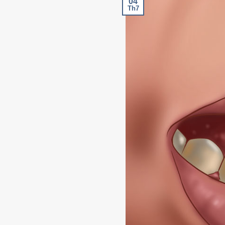
04
Th7