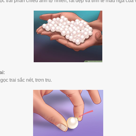
ọc trai phản chiếu ánh tự nhiên, rất đẹp và tinh tế màu ngà của v
ai:
c trai sắc nét, trơn tru.