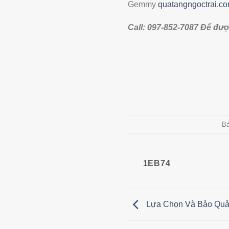
Gemmy
quatangngoctrai.c
Call: 097-852-7087 Để đượ
Bà
1EB74
Lựa Chọn Và Bảo Quản