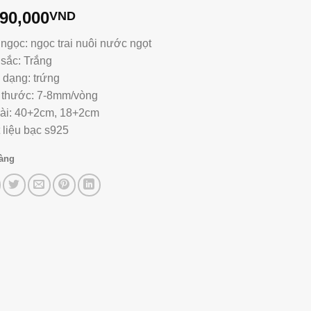
390,000
VND
 ngọc: ngọc trai nuôi nước ngọt
sắc: Trắng
 dạng: trứng
 thước: 7-8mm/vòng
ài: 40+2cm, 18+2cm
 liệu bạc s925
hàng