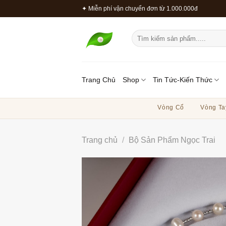
Bỏ
✦ Miễn phí vận chuyển đơn từ 1.000.000đ
qua
nội
Tìm
dung
kiếm:
Trang Chủ
Shop
Tin Tức-Kiến Thức
Vòng Cổ
Vòng Ta
Trang chủ
/
Bộ Sản Phẩm Ngọc Trai