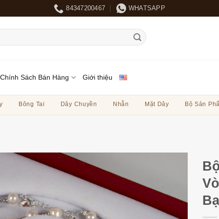
84347200467
WHATSAPP
Chính Sách Bán Hàng
Giới thiệu
y
Bông Tai
Dây Chuyền
Nhẫn
Mặt Dây
Bộ Sản Ph
Bộ
Vò
Bạ