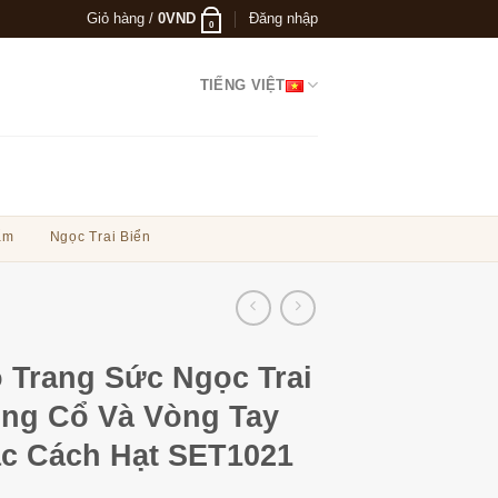
Giỏ hàng /
0
VND
Đăng nhập
0
TIẾNG VIỆT
ẩm
Ngọc Trai Biển
 Trang Sức Ngọc Trai
ng Cổ Và Vòng Tay
c Cách Hạt SET1021