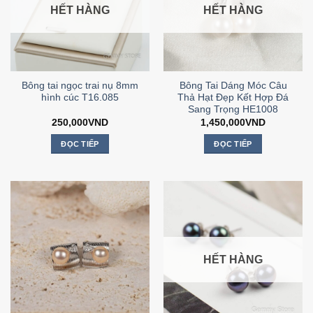
HẾT HÀNG
HẾT HÀNG
Bông tai ngọc trai nụ 8mm
Bông Tai Dáng Móc Câu
hình cúc T16.085
Thả Hạt Đẹp Kết Hợp Đá
Sang Trọng HE1008
250,000
VND
1,450,000
VND
ĐỌC TIẾP
ĐỌC TIẾP
HẾT HÀNG