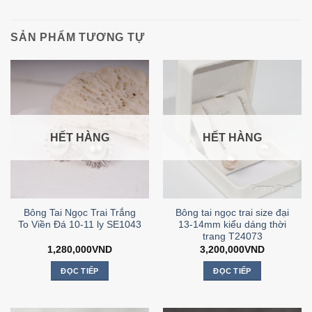
SẢN PHẨM TƯƠNG TỰ
HẾT HÀNG
HẾT HÀNG
Bông Tai Ngọc Trai Trắng
Bông tai ngọc trai size đại
To Viền Đá 10-11 ly SE1043
13-14mm kiểu dáng thời
trang T24073
1,280,000
VND
3,200,000
VND
ĐỌC TIẾP
ĐỌC TIẾP