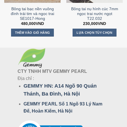
Bông tai bạc nền vuông
Bông tai nụ hình cúc 7mm
đính trái tim và ngọc trai
ngọc trai nước ngọt
SE1017-Hong
T22.032
480,000
VND
230,000
VND
THÊM VÀO GIỎ HÀNG
LỰA CHỌN TÙY CHỌN
Sản
phẩm
này
có
nhiều
biến
CTY TNHH MTV GEMMY PEARL
thể.
Địa chỉ :
Các
GEMMY HN:
A14 Ngõ 90 Quán
tùy
chọn
Thánh, Ba Đình, Hà Nội
có
GEMMY PEARL Số 1 Ngõ 93 Lý Nam
thể
được
Đế, Hoàn Kiếm, Hà Nội
chọn
trên