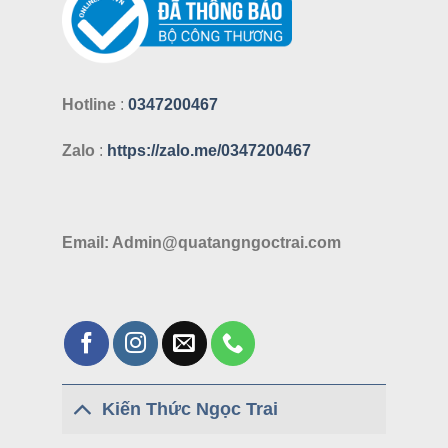
trang
sản
phẩm
Hotline
:
0347200467
Zalo
:
https://zalo.me/0347200467
Email: Admin@quatangngoctrai.com
Kiến Thức Ngọc Trai