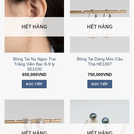
HẾT HÀNG
HẾT HÀNG
Bông Tai Nụ Ngọc Trai
Bông Tai Dáng Móc Câu
Trắng Viền Bạc 8-9 ly
Thả HE1007
SE1030
650,000
VND
750,000
VND
ĐỌC TIẾP
ĐỌC TIẾP
HẾT HÀNG
HẾT HÀNG