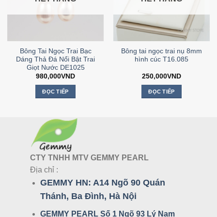
Bông Tai Ngọc Trai Bạc
Bông tai ngọc trai nụ 8mm
Dáng Thả Đá Nổi Bật Trai
hình cúc T16.085
Giọt Nước DE1025
980,000
VND
250,000
VND
ĐỌC TIẾP
ĐỌC TIẾP
CTY TNHH MTV GEMMY PEARL
Địa chỉ :
GEMMY HN:
A14 Ngõ 90 Quán
Thánh, Ba Đình, Hà Nội
GEMMY PEARL Số 1 Ngõ 93 Lý Nam