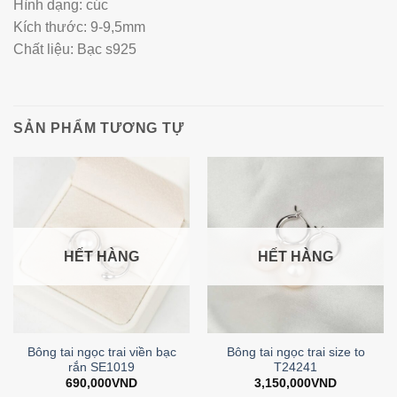
Hình dạng: cúc
Kích thước: 9-9,5mm
Chất liệu: Bạc s925
SẢN PHẨM TƯƠNG TỰ
HẾT HÀNG
HẾT HÀNG
Bông tai ngọc trai viền bạc
Bông tai ngọc trai size to
rắn SE1019
T24241
690,000
VND
3,150,000
VND