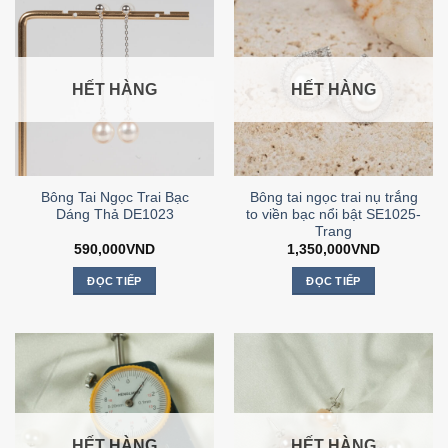
HẾT HÀNG
HẾT HÀNG
Bông Tai Ngọc Trai Bạc
Bông tai ngọc trai nụ trắng
Dáng Thả DE1023
to viền bạc nổi bật SE1025-
Trang
590,000
VND
1,350,000
VND
ĐỌC TIẾP
ĐỌC TIẾP
HẾT HÀNG
HẾT HÀNG