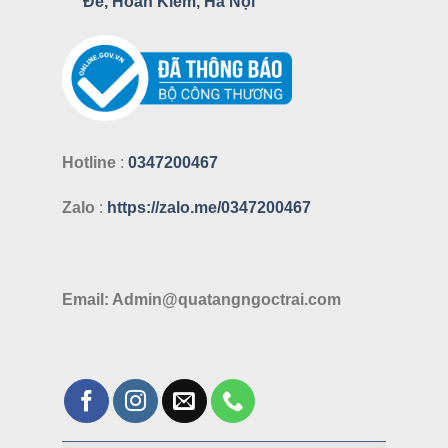
Đế, Hoàn Kiếm, Hà Nội
Hotline
:
0347200467
Zalo
:
https://zalo.me/0347200467
Email: Admin@quatangngoctrai.com