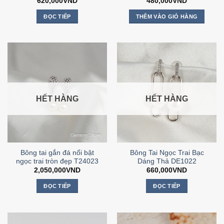
620,000
VND
480,000
VND
ĐỌC TIẾP
THÊM VÀO GIỎ HÀNG
HẾT HÀNG
HẾT HÀNG
Bông tai gắn đá nổi bật
Bông Tai Ngọc Trai Bạc
ngọc trai tròn đẹp T24023
Dáng Thả DE1022
2,050,000
VND
660,000
VND
ĐỌC TIẾP
ĐỌC TIẾP