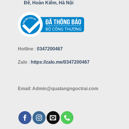
được
Đế, Hoàn Kiếm, Hà Nội
chọn
trên
trang
sản
phẩm
Hotline
:
0347200467
Zalo
:
https://zalo.me/0347200467
Email: Admin@quatangngoctrai.com