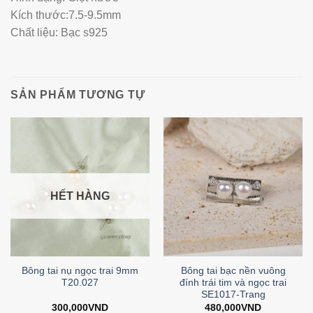
Kích thước:7.5-9.5mm
Chất liệu: Bạc s925
SẢN PHẨM TƯƠNG TỰ
HẾT HÀNG
Bông tai nụ ngọc trai 9mm
Bông tai bạc nền vuông
T20.027
đính trái tim và ngọc trai
SE1017-Trang
300,000
VND
480,000
VND