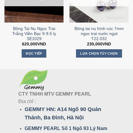
Bông Tai Nụ Ngọc Trai
Bông tai nụ hình cúc 7mm
Trắng Viền Bạc 9-9.5 ly
ngọc trai nước ngọt
SE1029
T22.032
620,000
VND
230,000
VND
ĐỌC TIẾP
LỰA CHỌN TÙY CHỌN
Sản
phẩm
này
có
nhiều
biến
CTY TNHH MTV GEMMY PEARL
thể.
Địa chỉ :
Các
GEMMY HN:
A14 Ngõ 90 Quán
tùy
chọn
Thánh, Ba Đình, Hà Nội
có
GEMMY PEARL Số 1 Ngõ 93 Lý Nam
thể