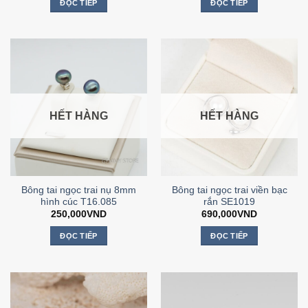
ĐỌC TIẾP
ĐỌC TIẾP
HẾT HÀNG
HẾT HÀNG
Bông tai ngọc trai nụ 8mm
Bông tai ngọc trai viền bạc
hình cúc T16.085
rắn SE1019
250,000
VND
690,000
VND
ĐỌC TIẾP
ĐỌC TIẾP