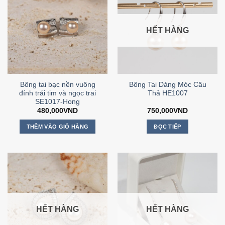
HẾT HÀNG
Bông tai bạc nền vuông
Bông Tai Dáng Móc Câu
đính trái tim và ngọc trai
Thả HE1007
SE1017-Hong
480,000
VND
750,000
VND
THÊM VÀO GIỎ HÀNG
ĐỌC TIẾP
HẾT HÀNG
HẾT HÀNG