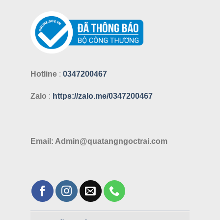
Hotline
:
0347200467
Zalo
:
https://zalo.me/0347200467
Email: Admin@quatangngoctrai.com