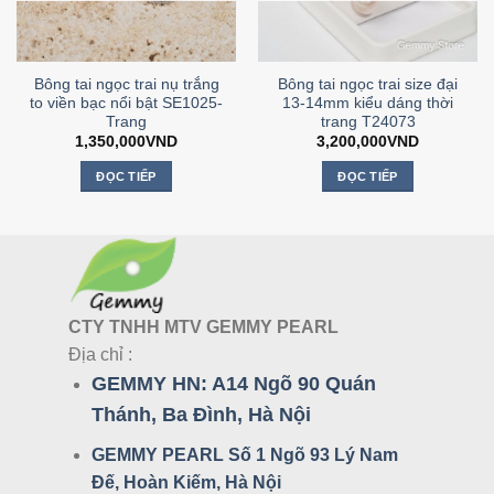
Bông tai ngọc trai nụ trắng
Bông tai ngọc trai size đại
to viền bạc nổi bật SE1025-
13-14mm kiểu dáng thời
Trang
trang T24073
1,350,000
VND
3,200,000
VND
ĐỌC TIẾP
ĐỌC TIẾP
CTY TNHH MTV GEMMY PEARL
Địa chỉ :
GEMMY HN:
A14 Ngõ 90 Quán
Thánh, Ba Đình, Hà Nội
GEMMY PEARL Số 1 Ngõ 93 Lý Nam
Đế, Hoàn Kiếm, Hà Nội