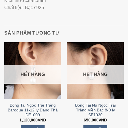
Kích thước:8-8.5mm
Chất liệu: Bạc s925
SẢN PHẨM TƯƠNG TỰ
HẾT HÀNG
HẾT HÀNG
Bông Tai Ngọc Trai Trắng
Bông Tai Nụ Ngọc Trai
Baroque 11-12 ly Dáng Thả
Trắng Viền Bạc 8-9 ly
DE1009
SE1030
1,120,000
VND
650,000
VND