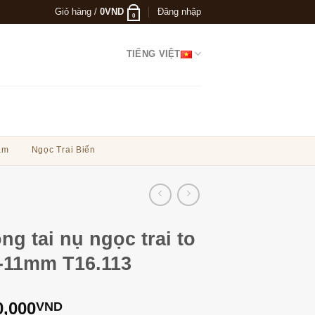
Giỏ hàng /
0
VND
Đăng nhập
0
TIẾNG VIỆT
ẩm
Ngọc Trai Biển
ng tai nụ ngọc trai to
-11mm T16.113
0,000
VND