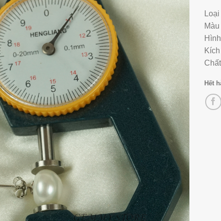
Loại
Màu 
Hình
Kích
Chất
Hết 