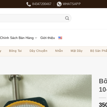
84347200467
WHATSAPP
Chính Sách Bán Hàng
Giới thiệu
y
Bông Tai
Dây Chuyền
Nhẫn
Mặt Dây
Bộ Sản Ph
Bô
10
35