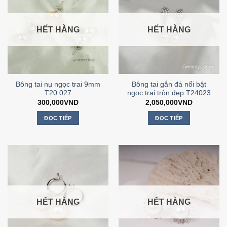
nhiều
biến
thể.
HẾT HÀNG
HẾT HÀNG
Các
tùy
chọn
có
thể
Bông tai nụ ngọc trai 9mm
Bông tai gắn đá nổi bật
được
T20.027
ngọc trai tròn đẹp T24023
chọn
300,000
VND
2,050,000
VND
trên
trang
ĐỌC TIẾP
ĐỌC TIẾP
sản
phẩm
HẾT HÀNG
HẾT HÀNG