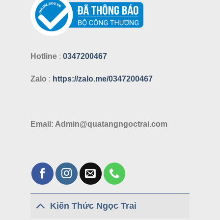
Hotline
:
0347200467
Zalo
:
https://zalo.me/0347200467
Email: Admin@quatangngoctrai.com
Kiến Thức Ngọc Trai