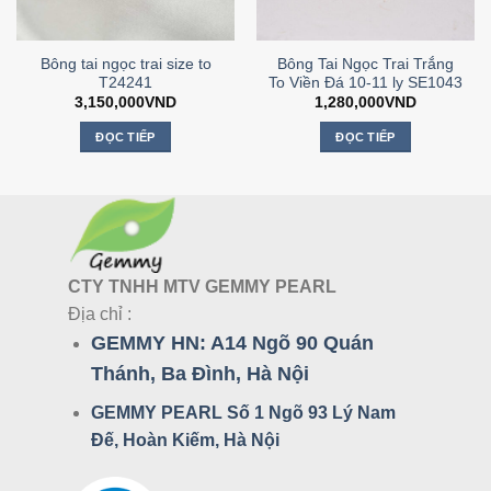
Bông tai ngọc trai size to
Bông Tai Ngọc Trai Trắng
T24241
To Viền Đá 10-11 ly SE1043
3,150,000
VND
1,280,000
VND
ĐỌC TIẾP
ĐỌC TIẾP
CTY TNHH MTV GEMMY PEARL
Địa chỉ :
GEMMY HN:
A14 Ngõ 90 Quán
Thánh, Ba Đình, Hà Nội
GEMMY PEARL Số 1 Ngõ 93 Lý Nam
Đế, Hoàn Kiếm, Hà Nội