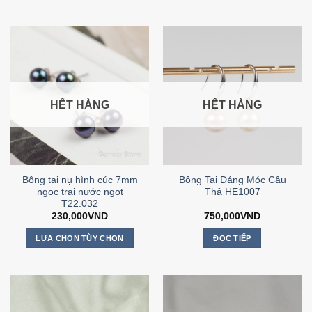
HẾT HÀNG
HẾT HÀNG
Bông tai nụ hình cúc 7mm
Bông Tai Dáng Móc Câu
ngọc trai nước ngọt
Thả HE1007
T22.032
230,000
VND
750,000
VND
LỰA CHỌN TÙY CHỌN
ĐỌC TIẾP
Sản
phẩm
này
có