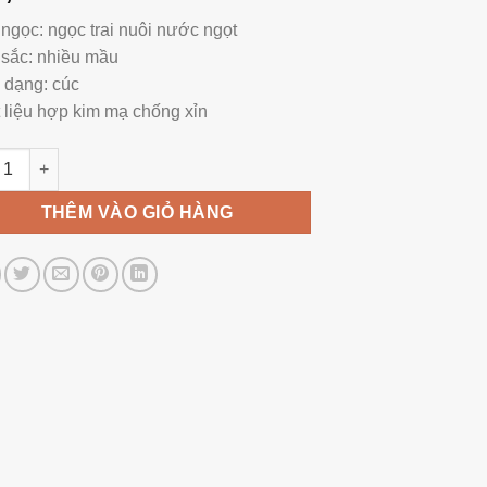
 ngọc: ngọc trai nuôi nước ngọt
sắc: nhiều mầu
 dạng: cúc
 liệu hợp kim mạ chống xỉn
Áo Ngọc Trai Bông Hoa Sang Trọng BR0108 số lượng
THÊM VÀO GIỎ HÀNG