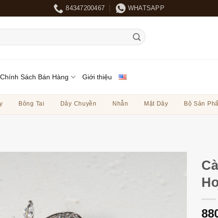
84347200467
WHATSAPP
Chính Sách Bán Hàng
Giới thiệu
y
Bông Tai
Dây Chuyền
Nhẫn
Mặt Dây
Bộ Sản Ph
Cà
Ho
88