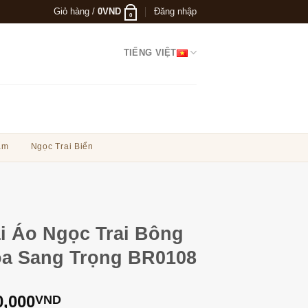
Giỏ hàng /
0
VND
Đăng nhập
0
TIẾNG VIỆT
ẩm
Ngọc Trai Biển
i Áo Ngọc Trai Bông
a Sang Trọng BR0108
0,000
VND