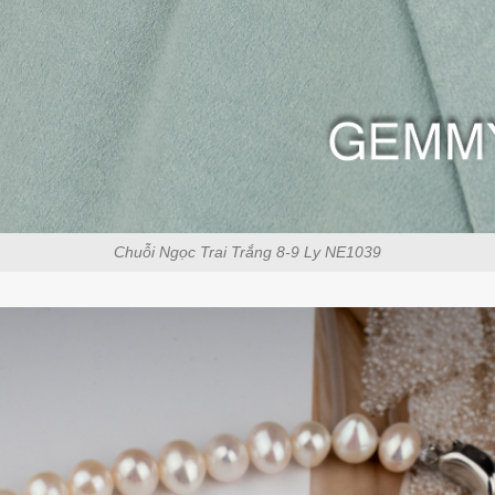
Chuỗi Ngọc Trai Trắng 8-9 Ly NE1039