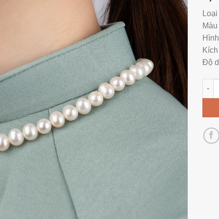
Loại
Màu 
Hình
Kích
Độ d
Chuỗ