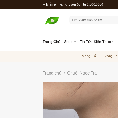
Bỏ
✦ Miễn phí vận chuyển đơn từ 1.000.000đ
qua
nội
Tìm
dung
kiếm:
Trang Chủ
Shop
Tin Tức-Kiến Thức
Vòng Cổ
Vòng Ta
Trang chủ
/
Chuỗi Ngọc Trai