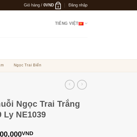
Giỏ hàng /
0
VND
Đăng nhập
0
TIẾNG VIỆT
ẩm
Ngọc Trai Biển
uỗi Ngọc Trai Trắng
9 Ly NE1039
400,000
VND