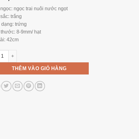
 ngọc: ngọc trai nuôi nước ngọt
sắc: trắng
 dạng: trứng
 thước: 8-9mm/ hạt
ài: 42cm
i Ngọc Trai Trắng 8-9 Ly NE1039 số lượng
THÊM VÀO GIỎ HÀNG