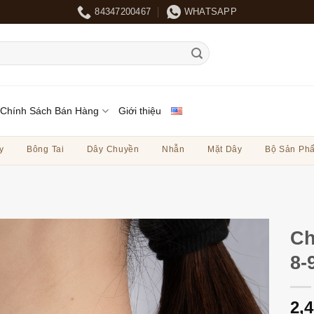
84347200467
WHATSAPP
Chính Sách Bán Hàng
Giới thiệu
y
Bông Tai
Dây Chuyền
Nhẫn
Mặt Dây
Bộ Sản Ph
Ch
8-
2,