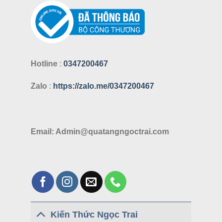
Hotline
:
0347200467
Zalo
:
https://zalo.me/0347200467
Email: Admin@quatangngoctrai.com
Kiến Thức Ngọc Trai