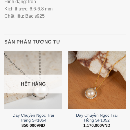
Hình dạng: tròn
Kích thước: 6,6-6,8 mm
Chất liệu: Bạc s925
SẢN PHẨM TƯƠNG TỰ
HẾT HÀNG
Dây Chuyền Ngọc Trai
Dây Chuyền Ngọc Trai
Trắng SP1054
Hồng SP1052
850,000
VND
1,170,000
VND