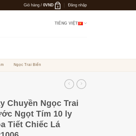
Giỏ hàng /
0
VND
Đăng nhập
0
TIẾNG VIỆT
ẩm
Ngọc Trai Biển
y Chuyền Ngọc Trai
ớc Ngọt Tím 10 ly
a Tiết Chiếc Lá
1006