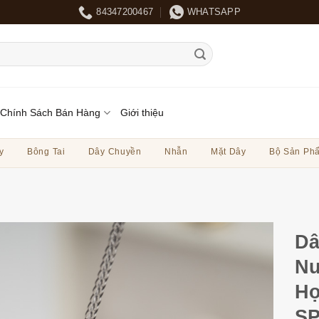
84347200467
WHATSAPP
Chính Sách Bán Hàng
Giới thiệu
y
Bông Tai
Dây Chuyền
Nhẫn
Mặt Dây
Bộ Sản Ph
Dâ
Nư
Họ
SP