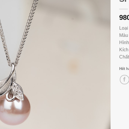
98
Loại
Màu 
Hình
Kích
Chất
Hết 