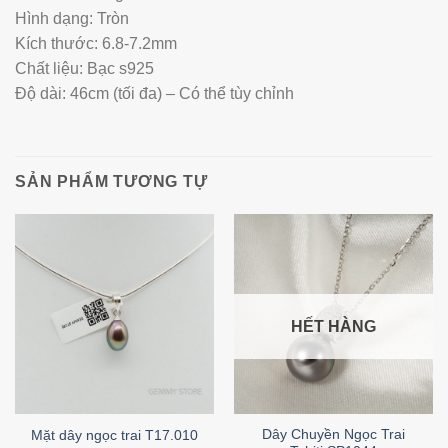
Hình dạng: Tròn
Kích thước: 6.8-7.2mm
Chất liệu: Bạc s925
Độ dài: 46cm (tối đa) – Có thể tùy chỉnh
SẢN PHẨM TƯƠNG TỰ
HẾT HÀNG
Dây Chuyền Ngọc Trai
Mặt dây ngọc trai T17.010