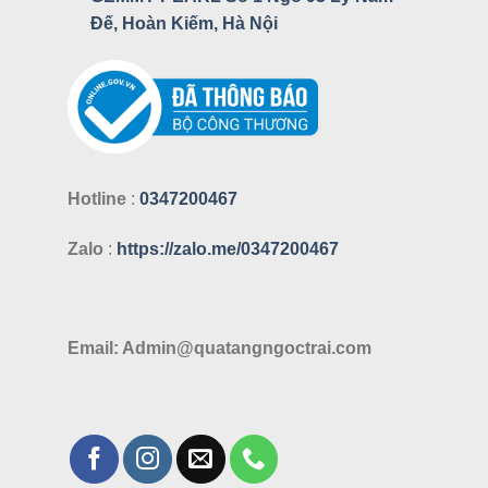
Đế, Hoàn Kiếm, Hà Nội
Hotline
:
0347200467
Zalo
:
https://zalo.me/0347200467
Email: Admin@quatangngoctrai.com