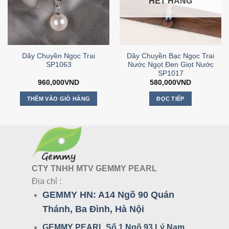
HẾT HÀNG
Dây Chuyền Ngọc Trai
Dây Chuyền Bạc Ngọc Trai
SP1063
Nước Ngọt Đen Giọt Nước
SP1017
960,000
VND
580,000
VND
THÊM VÀO GIỎ HÀNG
ĐỌC TIẾP
CTY TNHH MTV GEMMY PEARL
Địa chỉ :
GEMMY HN:
A14 Ngõ 90 Quán
Thánh, Ba Đình, Hà Nội
GEMMY PEARL Số 1 Ngõ 93 Lý Nam