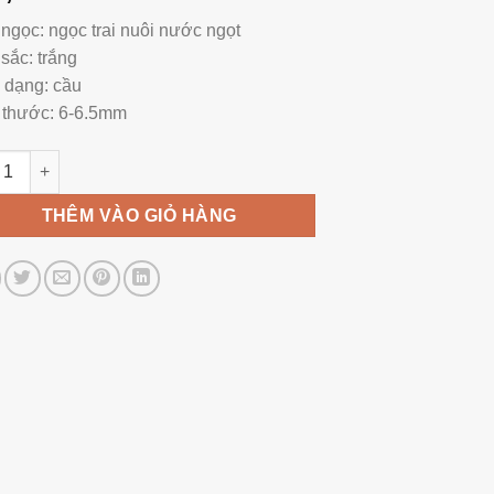
 ngọc: ngọc trai nuôi nước ngọt
sắc: trắng
 dạng: cầu
 thước: 6-6.5mm
trai nước ngọt loại nhỏ 6mm mã TL001 số lượng
THÊM VÀO GIỎ HÀNG