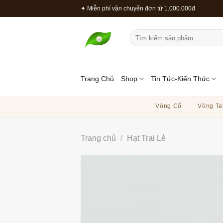
Bỏ
✦ Miễn phí vận chuyển đơn từ 1.000.000đ
qua
nội
Tìm
dung
kiếm:
Trang Chủ
Shop
Tin Tức-Kiến Thức
Vòng Cổ
Vòng Ta
Trang chủ
/
Hạt Trai Lẻ