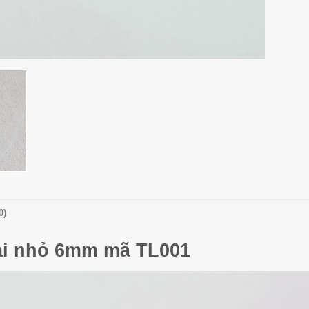
0)
oại nhỏ 6mm mã TL001