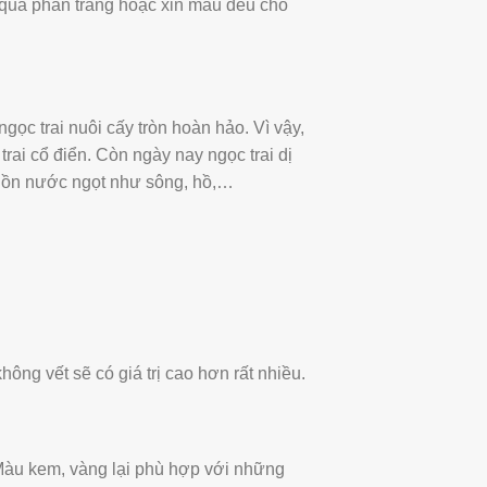
t quá phấn trắng hoặc xỉn màu đều cho
gọc trai nuôi cấy tròn hoàn hảo. Vì vậy,
rai cổ điển. Còn ngày nay ngọc trai dị
guồn nước ngọt như sông, hồ,…
ông vết sẽ có giá trị cao hơn rất nhiều.
Màu kem, vàng lại phù hợp với những