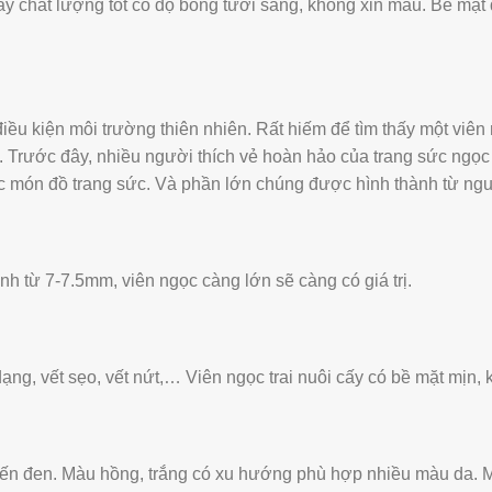
cấy chất lượng tốt có độ bóng tươi sáng, không xỉn màu. Bề mặ
iều kiện môi trường thiên nhiên. Rất hiếm để tìm thấy một viên n
. Trước đây, nhiều người thích vẻ hoàn hảo của trang sức ngọc t
các món đồ trang sức. Và phần lớn chúng được hình thành từ n
ình từ 7-7.5mm, viên ngọc càng lớn sẽ càng có giá trị.
ng, vết sẹo, vết nứt,… Viên ngọc trai nuôi cấy có bề mặt mịn, kh
 đến đen. Màu hồng, trắng có xu hướng phù hợp nhiều màu da. 