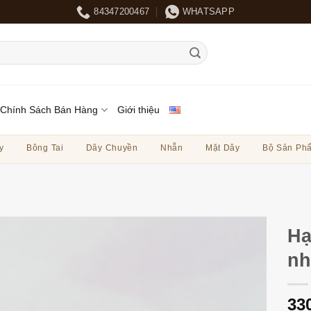
84347200467
WHATSAPP
Chính Sách Bán Hàng
Giới thiệu
y
Bông Tai
Dây Chuyền
Nhẫn
Mặt Dây
Bộ Sản Ph
Hạ
nh
33