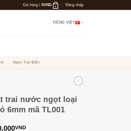
Giỏ hàng /
0
VND
Đăng nhập
0
TIẾNG VIỆT
ẩm
Ngọc Trai Biển
t trai nước ngọt loại
ỏ 6mm mã TL001
0,000
VND