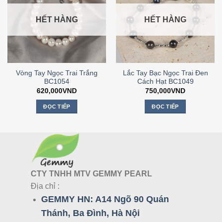
HẾT HÀNG
HẾT HÀNG
Vòng Tay Ngọc Trai Trắng
Lắc Tay Bạc Ngọc Trai Đen
BC1054
Cách Hạt BC1049
620,000
VND
750,000
VND
ĐỌC TIẾP
ĐỌC TIẾP
CTY TNHH MTV GEMMY PEARL
Địa chỉ :
GEMMY HN:
A14 Ngõ 90 Quán
Thánh, Ba Đình, Hà Nội