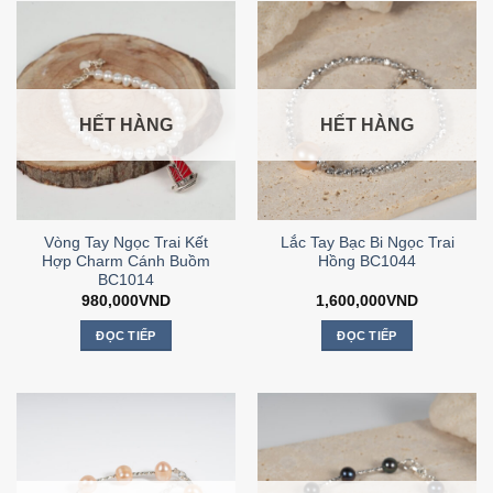
HẾT HÀNG
HẾT HÀNG
Vòng Tay Ngọc Trai Kết
Lắc Tay Bạc Bi Ngọc Trai
Hợp Charm Cánh Buồm
Hồng BC1044
BC1014
980,000
VND
1,600,000
VND
ĐỌC TIẾP
ĐỌC TIẾP