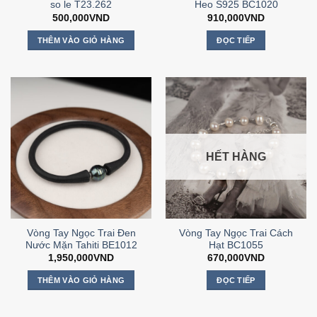
so le T23.262
Heo S925 BC1020
500,000
VND
910,000
VND
THÊM VÀO GIỎ HÀNG
ĐỌC TIẾP
HẾT HÀNG
Vòng Tay Ngọc Trai Đen
Vòng Tay Ngọc Trai Cách
Nước Mặn Tahiti BE1012
Hạt BC1055
1,950,000
VND
670,000
VND
THÊM VÀO GIỎ HÀNG
ĐỌC TIẾP