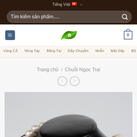
Bỏ
Tiếng Việt
qua
Tìm
nội
kiếm:
dung
0
Vòng Cổ
Vòng Tay
Bông Tai
Dây Chuyền
Nhẫn
Mặt Dây
Bộ
Trang chủ
/
Chuỗi Ngọc Trai