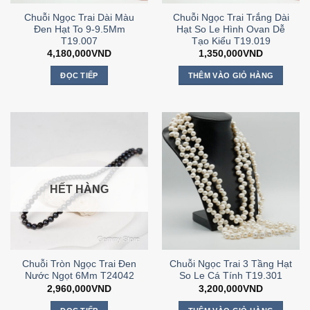
Chuỗi Ngọc Trai Dài Màu
Chuỗi Ngọc Trai Trắng Dài
Đen Hạt To 9-9.5Mm
Hạt So Le Hình Ovan Dễ
T19.007
Tạo Kiểu T19.019
4,180,000
VND
1,350,000
VND
ĐỌC TIẾP
THÊM VÀO GIỎ HÀNG
HẾT HÀNG
Chuỗi Tròn Ngọc Trai Đen
Chuỗi Ngọc Trai 3 Tầng Hạt
Nước Ngọt 6Mm T24042
So Le Cá Tính T19.301
2,960,000
VND
3,200,000
VND