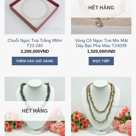
HẾT HÀNG
Chuỗi Ngọc Trai Trắng 8Mm
Vòng Cổ Ngọc Trai Mix Mặt
T23.240
Dây Bạc Pha Màu T24039
2,200,000
VND
1,520,000
VND
THÊM VÀO GIỎ HÀNG
ĐỌC TIẾP
HẾT HÀNG