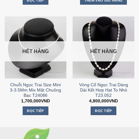
ĐỌC TIẾP
THÊM VÀO GIỎ HÀNG
HẾT HÀNG
HẾT HÀNG
Chuỗi Ngọc Trai Size Mini
Vòng Cổ Ngọc Trai Dáng
3-3.5Mm Mix Mặt Chuông
Dài Kết Hợp Hạt To Nhỏ
Bạc T24086
T23.052
1,700,000
VND
4,800,000
VND
ĐỌC TIẾP
ĐỌC TIẾP