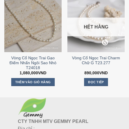
HẾT HÀNG
Vòng Cổ Ngọc Trai Gạo
Vòng Cổ Ngọc Trai Charm
Điểm Nhấn Ngôi Sao Nhỏ
Chữ G T23.277
T24018
1,080,000
VND
890,000
VND
THÊM VÀO GIỎ HÀNG
ĐỌC TIẾP
CTY TNHH MTV GEMMY PEARL
Địa chỉ :