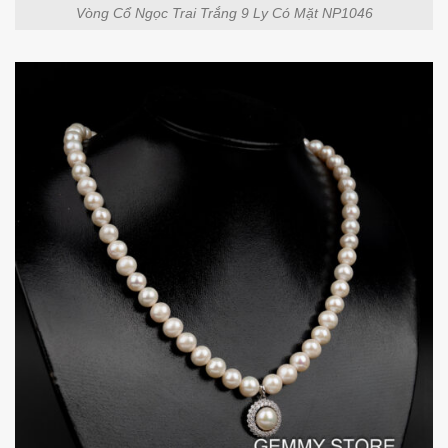
Vòng Cổ Ngọc Trai Trắng 9 Ly Có Mặt NP1046