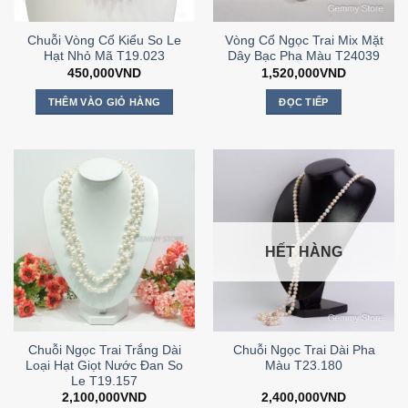
Chuỗi Vòng Cổ Kiểu So Le
Vòng Cổ Ngọc Trai Mix Mặt
Hạt Nhỏ Mã T19.023
Dây Bạc Pha Màu T24039
450,000
VND
1,520,000
VND
THÊM VÀO GIỎ HÀNG
ĐỌC TIẾP
HẾT HÀNG
Chuỗi Ngọc Trai Trắng Dài
Chuỗi Ngọc Trai Dài Pha
Loại Hạt Giọt Nước Đan So
Màu T23.180
Le T19.157
2,100,000
VND
2,400,000
VND