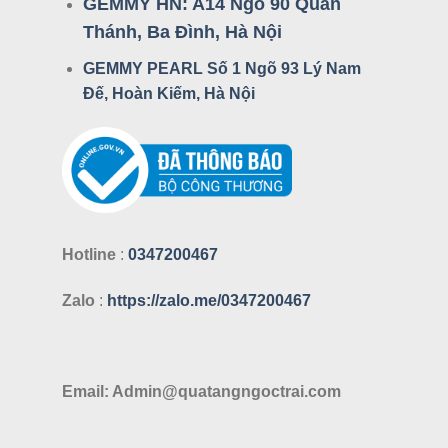
GEMMY HN:
A14 Ngõ 90 Quán
Thánh, Ba Đình, Hà Nội
GEMMY PEARL Số 1 Ngõ 93 Lý Nam
Đế, Hoàn Kiếm, Hà Nội
Hotline
:
0347200467
Zalo
:
https://zalo.me/0347200467
Email: Admin@quatangngoctrai.com