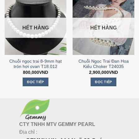
HẾT HÀNG
HẾT HÀNG
Chuỗi ngọc trai 8-9mm hạt
Chuỗi Ngọc Trai Đan Hoa
tròn hơi ovan T18.012
Kiểu Choker T24035
800,000
VND
2,900,000
VND
ĐỌC TIẾP
ĐỌC TIẾP
CTY TNHH MTV GEMMY PEARL
Địa chỉ :