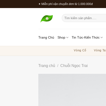
Bỏ
✦ Miễn phí vận chuyển đơn từ 1.000.000đ
qua
nội
Tìm
dung
kiếm:
Trang Chủ
Shop
Tin Tức-Kiến Thức
Vòng Cổ
Vòng Ta
Trang chủ
/
Chuỗi Ngọc Trai