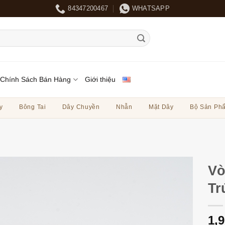
84347200467
WHATSAPP
Chính Sách Bán Hàng
Giới thiệu
y
Bông Tai
Dây Chuyền
Nhẫn
Mặt Dây
Bộ Sản Ph
Vò
Tr
1,