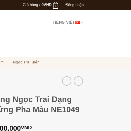
Giỏ hàng /
0
VND
Đăng nhập
0
TIẾNG VIỆT
ẩm
Ngọc Trai Biển
ng Ngọc Trai Dạng
ứng Pha Mầu NE1049
900,000
VND