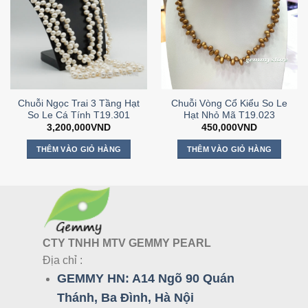
Chuỗi Ngọc Trai 3 Tầng Hạt
Chuỗi Vòng Cổ Kiểu So Le
So Le Cá Tính T19.301
Hạt Nhỏ Mã T19.023
3,200,000
VND
450,000
VND
THÊM VÀO GIỎ HÀNG
THÊM VÀO GIỎ HÀNG
CTY TNHH MTV GEMMY PEARL
Địa chỉ :
GEMMY HN:
A14 Ngõ 90 Quán
Thánh, Ba Đình, Hà Nội