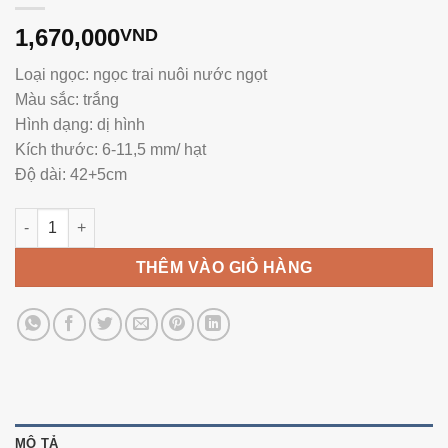
1,670,000
VND
Loại ngọc: ngọc trai nuôi nước ngọt
Màu sắc: trắng
Hình dạng: dị hình
Kích thước: 6-11,5 mm/ hạt
Độ dài: 42+5cm
Vòng Ngọc Trai Dị Baroque Trắng Đồng Xu Ne1024 số lượng
THÊM VÀO GIỎ HÀNG
MÔ TẢ