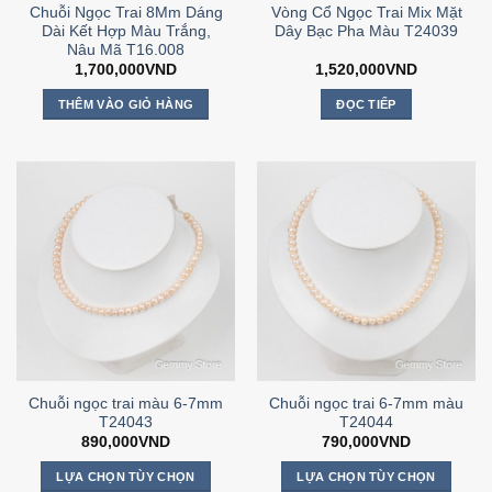
Chuỗi Ngọc Trai 8Mm Dáng
Vòng Cổ Ngọc Trai Mix Mặt
Dài Kết Hợp Màu Trắng,
Dây Bạc Pha Màu T24039
Nâu Mã T16.008
1,700,000
VND
1,520,000
VND
THÊM VÀO GIỎ HÀNG
ĐỌC TIẾP
Chuỗi ngọc trai màu 6-7mm
Chuỗi ngọc trai 6-7mm màu
T24043
T24044
890,000
VND
790,000
VND
LỰA CHỌN TÙY CHỌN
LỰA CHỌN TÙY CHỌN