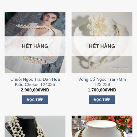
Sản
Sản
phẩm
phẩm
này
này
có
có
nhiều
nhiều
biến
biến
thể.
thể.
HẾT HÀNG
HẾT HÀNG
Các
Các
tùy
tùy
chọn
chọn
có
có
thể
thể
Chuỗi Ngọc Trai Đan Hoa
Vòng Cổ Ngọc Trai 7Mm
được
được
Kiểu Choker T24035
T23.238
chọn
chọn
2,900,000
VND
1,700,000
VND
trên
trên
trang
trang
ĐỌC TIẾP
ĐỌC TIẾP
sản
sản
phẩm
phẩm