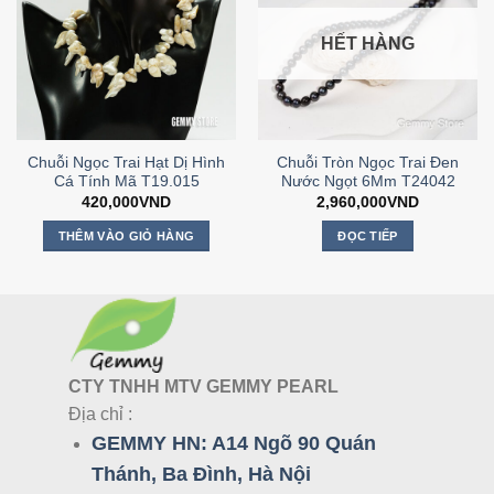
HẾT HÀNG
Chuỗi Ngọc Trai Hạt Dị Hình
Chuỗi Tròn Ngọc Trai Đen
Cá Tính Mã T19.015
Nước Ngọt 6Mm T24042
420,000
VND
2,960,000
VND
THÊM VÀO GIỎ HÀNG
ĐỌC TIẾP
CTY TNHH MTV GEMMY PEARL
Địa chỉ :
GEMMY HN:
A14 Ngõ 90 Quán
Thánh, Ba Đình, Hà Nội