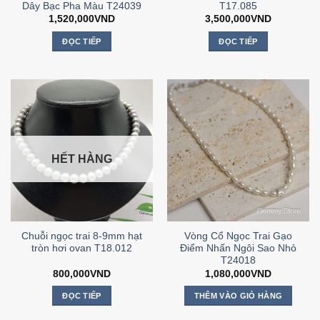
Dây Bạc Pha Màu T24039
T17.085
1,520,000
VND
3,500,000
VND
ĐỌC TIẾP
ĐỌC TIẾP
HẾT HÀNG
Chuỗi ngọc trai 8-9mm hạt
Vòng Cổ Ngọc Trai Gạo
tròn hơi ovan T18.012
Điểm Nhấn Ngôi Sao Nhỏ
T24018
800,000
VND
1,080,000
VND
ĐỌC TIẾP
THÊM VÀO GIỎ HÀNG