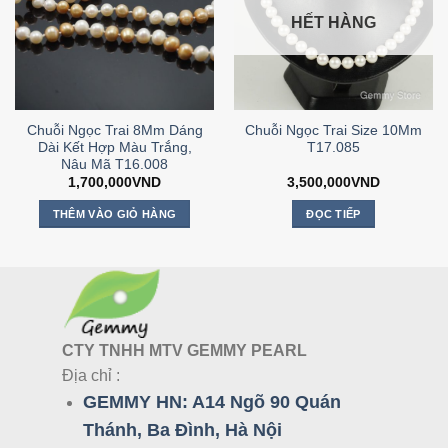
HẾT HÀNG
Chuỗi Ngọc Trai 8Mm Dáng
Chuỗi Ngọc Trai Size 10Mm
Dài Kết Hợp Màu Trắng,
T17.085
Nâu Mã T16.008
1,700,000
VND
3,500,000
VND
THÊM VÀO GIỎ HÀNG
ĐỌC TIẾP
CTY TNHH MTV GEMMY PEARL
Địa chỉ :
GEMMY HN:
A14 Ngõ 90 Quán
Thánh, Ba Đình, Hà Nội