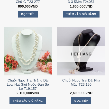
Chữ G T23.277
3-3.5Mm T24051
890,000
VND
1,600,000
VND
ĐỌC TIẾP
THÊM VÀO GIỎ HÀNG
HẾT HÀNG
Chuỗi Ngọc Trai Trắng Dài
Chuỗi Ngọc Trai Dài Pha
Loại Hạt Giọt Nước Đan So
Màu T23.180
Le T19.157
2,100,000
VND
2,400,000
VND
THÊM VÀO GIỎ HÀNG
ĐỌC TIẾP