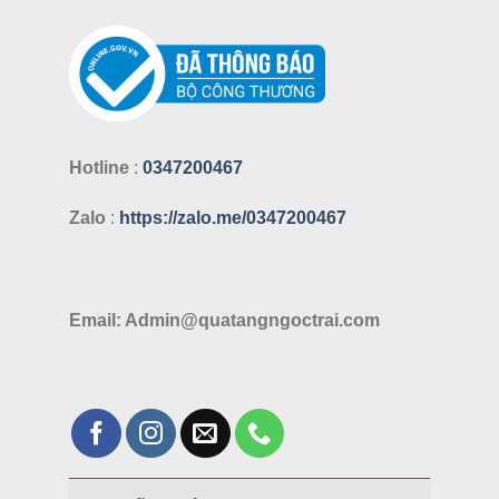
Hotline
:
0347200467
Zalo
:
https://zalo.me/0347200467
Email: Admin@quatangngoctrai.com