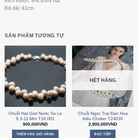
Kích thước: 8-9.5mm/ hạt
Độ dài: 41cm
SẢN PHẨM TƯƠNG TỰ
HẾT HÀNG
Chuỗi Hạt Giọt Nước So Le
Chuỗi Ngọc Trai Đan Hoa
8.3-11 Mm T16.001
Kiểu Choker T24035
900,000
VND
2,900,000
VND
THÊM VÀO GIỎ HÀNG
ĐỌC TIẾP