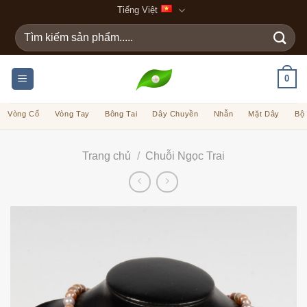
Bỏ
Tiếng Việt
qua
Tìm
nội
kiếm:
dung
0
Vòng Cổ
Vòng Tay
Bông Tai
Dây Chuyền
Nhẫn
Mặt Dây
Bộ
Trang chủ
/
Chuỗi Ngọc Trai