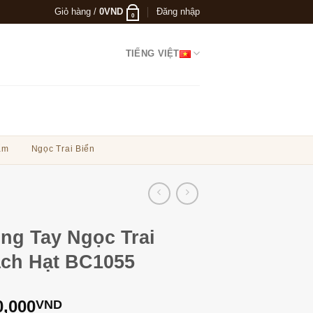
Giỏ hàng /
0
VND
Đăng nhập
0
TIẾNG VIỆT
ẩm
Ngọc Trai Biển
ng Tay Ngọc Trai
ch Hạt BC1055
0,000
VND