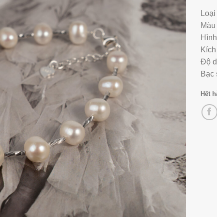
Loại
Màu 
Hình
Kích
Độ d
Bạc 
Hết 