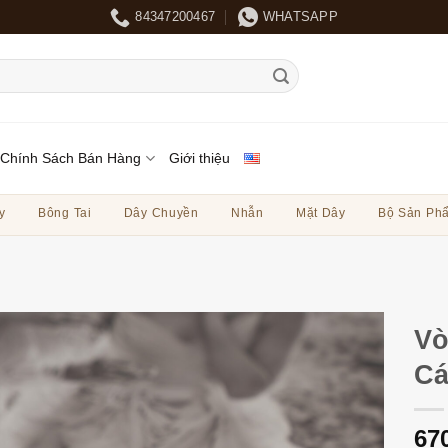
84347200467
WHATSAPP
Chính Sách Bán Hàng
Giới thiệu
y
Bông Tai
Dây Chuyền
Nhẫn
Mặt Dây
Bộ Sản Ph
Vò
Cá
67