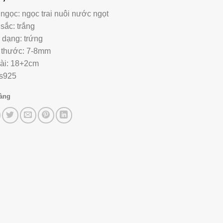
 ngọc: ngọc trai nuôi nước ngọt
sắc: trắng
 dạng: trứng
 thước: 7-8mm
ài: 18+2cm
s925
hàng