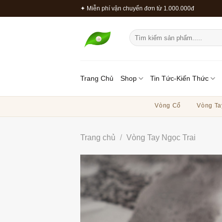
Bỏ
✦ Miễn phí vận chuyển đơn từ 1.000.000đ
qua
nội
Tìm
dung
kiếm:
Trang Chủ
Shop
Tin Tức-Kiến Thức
Vòng Cổ
Vòng Ta
Trang chủ
/
Vòng Tay Ngọc Trai