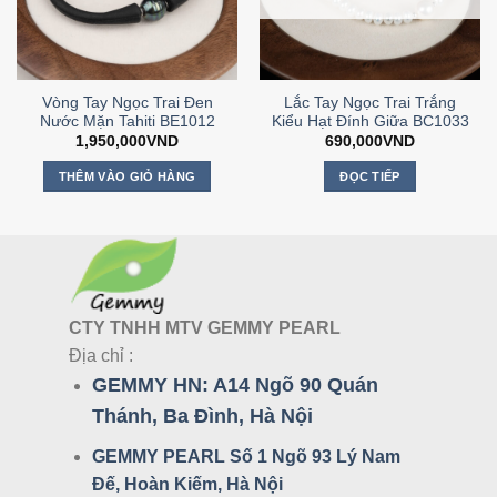
Vòng Tay Ngọc Trai Đen
Lắc Tay Ngọc Trai Trắng
Nước Mặn Tahiti BE1012
Kiểu Hạt Đính Giữa BC1033
1,950,000
VND
690,000
VND
THÊM VÀO GIỎ HÀNG
ĐỌC TIẾP
CTY TNHH MTV GEMMY PEARL
Địa chỉ :
GEMMY HN:
A14 Ngõ 90 Quán
Thánh, Ba Đình, Hà Nội
GEMMY PEARL Số 1 Ngõ 93 Lý Nam
Đế, Hoàn Kiếm, Hà Nội