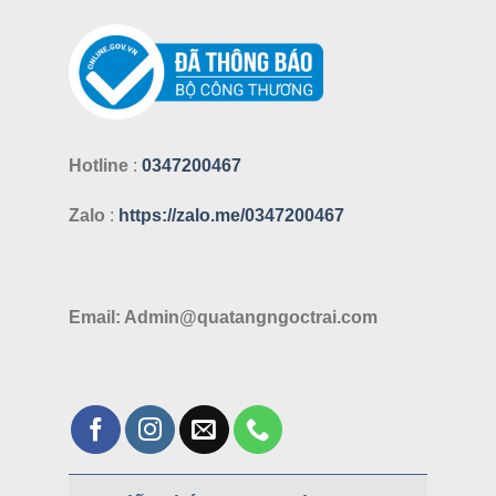
Hotline
:
0347200467
Zalo
:
https://zalo.me/0347200467
Email: Admin@quatangngoctrai.com