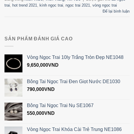
trai
,
hot trend 2021
,
kính ngọc trai
,
ngọc trai 2021
,
vòng ngọc trai
Để lại bình luận
SẢN PHẨM ĐÁNH GIÁ CAO
Vòng Ngọc Trai 10ly Trắng Tròn Đẹp NE1048
9,650,000
VND
Bông Tai Ngọc Trai Đen Giọt Nước DE1030
790,000
VND
Bông Tai Ngọc Trai Nụ SE1067
550,000
VND
Vòng Ngọc Trai Khóa Cài Trẻ Trung NE1086