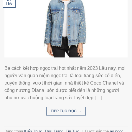
Th6
Ba cách kết hợp ngọc trai hot nhất năm 2023 Lâu nay, mọi
người vẫn quan niệm ngọc trai là loại trang sức cổ điển,
truyền thống, vượt thời gian, nhà thiết kế Coco Chanel và
công nương Diana luôn được biết đến là những người
phụ nữ ưa chuộng loại trang sức tuyệt đẹp […]
TIẾP TỤC ĐỌC
→
Đăng trong
Kiến Thức
,
Thời Trang
,
Tin Tức
|
Được gắn thẻ
áo ngọc