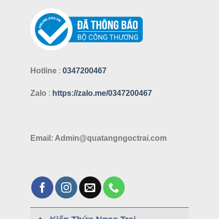
Hotline
:
0347200467
Zalo
:
https://zalo.me/0347200467
Email: Admin@quatangngoctrai.com