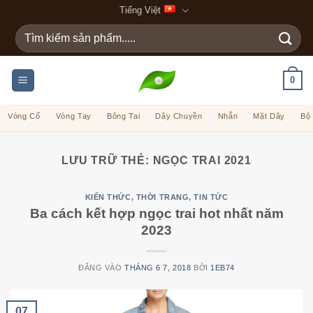
Bỏ
Tiếng Việt
qua
Tìm
nội
kiếm:
dung
0
Vòng Cổ
Vòng Tay
Bông Tai
Dây Chuyền
Nhẫn
Mặt Dây
Bộ
LƯU TRỮ THẺ:
NGỌC TRAI 2021
KIẾN THỨC
,
THỜI TRANG
,
TIN TỨC
Ba cách kết hợp ngọc trai hot nhất năm
2023
ĐĂNG VÀO
THÁNG 6 7, 2018
BỞI
1EB74
07