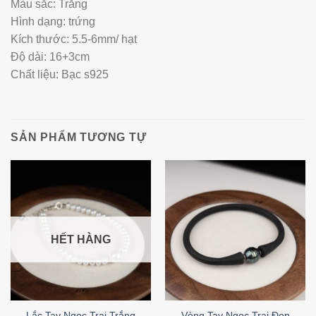
Màu sắc: Trắng
Hình dạng: trứng
Kích thước: 5.5-6mm/ hạt
Độ dài: 16+3cm
Chất liệu: Bạc s925
SẢN PHẨM TƯƠNG TỰ
HẾT HÀNG
Lắc Tay Ngọc Trai Trắng
Vòng Tay Ngọc Trai Đen