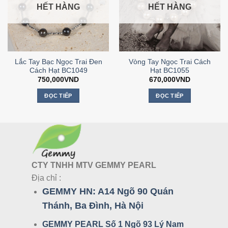
HẾT HÀNG
HẾT HÀNG
Lắc Tay Bạc Ngọc Trai Đen
Vòng Tay Ngọc Trai Cách
Cách Hạt BC1049
Hạt BC1055
750,000
VND
670,000
VND
ĐỌC TIẾP
ĐỌC TIẾP
CTY TNHH MTV GEMMY PEARL
Địa chỉ :
GEMMY HN:
A14 Ngõ 90 Quán
Thánh, Ba Đình, Hà Nội
GEMMY PEARL Số 1 Ngõ 93 Lý Nam