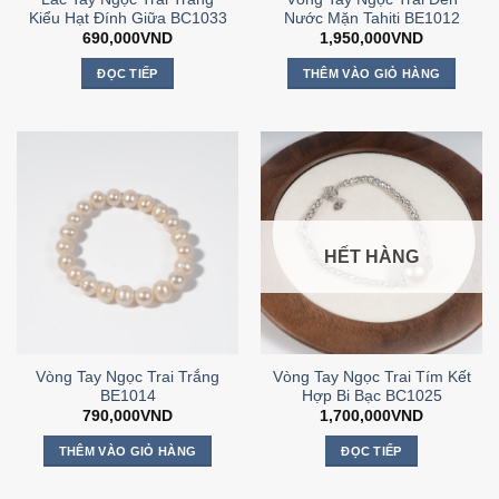
Kiểu Hạt Đính Giữa BC1033
Nước Mặn Tahiti BE1012
690,000
VND
1,950,000
VND
ĐỌC TIẾP
THÊM VÀO GIỎ HÀNG
HẾT HÀNG
Vòng Tay Ngọc Trai Trắng
Vòng Tay Ngọc Trai Tím Kết
BE1014
Hợp Bi Bạc BC1025
790,000
VND
1,700,000
VND
THÊM VÀO GIỎ HÀNG
ĐỌC TIẾP