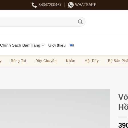
84347200467
WHATSAPP
Chính Sách Bán Hàng
Giới thiệu
y
Bông Tai
Dây Chuyền
Nhẫn
Mặt Dây
Bộ Sản Ph
Vò
Hồ
39