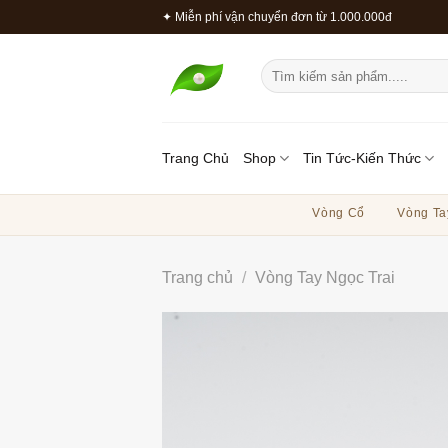
Bỏ
✦ Miễn phí vận chuyển đơn từ 1.000.000đ
qua
nội
Tìm
dung
kiếm:
Trang Chủ
Shop
Tin Tức-Kiến Thức
Vòng Cổ
Vòng Ta
Trang chủ
/
Vòng Tay Ngọc Trai