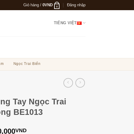
Giỏ hàng /
0
VND
Đăng nhập
0
TIẾNG VIỆT
ẩm
Ngọc Trai Biển
ng Tay Ngọc Trai
ng BE1013
0,000
VND