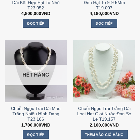
Dài Kết Hợp Hạt To Nhỏ
Đen Hạt To 9-9.5Mm
T23.052
T19.007
4,800,000
VND
4,180,000
VND
ĐỌC TIẾP
ĐỌC TIẾP
HẾT HÀNG
Chuỗi Ngọc Trai Dài Màu
Chuỗi Ngọc Trai Trắng Dài
Trắng Nhiều Hình Dạng
Loại Hạt Giọt Nước Đan So
T23.186
Le T19.157
1,700,000
VND
2,100,000
VND
ĐỌC TIẾP
THÊM VÀO GIỎ HÀNG