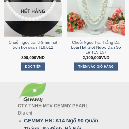
HẾT HÀNG
Chuỗi ngọc trai 8-9mm hạt
Chuỗi Ngọc Trai Trắng Dài
tròn hơi ovan T18.012
Loại Hạt Giọt Nước Đan So
Le T19.157
800,000
VND
2,100,000
VND
ĐỌC TIẾP
THÊM VÀO GIỎ HÀNG
CTY TNHH MTV GEMMY PEARL
Địa chỉ :
GEMMY HN:
A14 Ngõ 90 Quán
Thánh, Ba Đình, Hà Nội