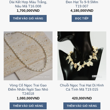
Dài Kết Hợp Màu Trắng,
Đen Hạt To 9-9.5Mm
Nâu Mã T16.008
T19.007
1,700,000
VND
4,180,000
VND
THÊM VÀO GIỎ HÀNG
ĐỌC TIẾP
Vòng Cổ Ngọc Trai Gạo
Chuỗi Ngọc Trai Hạt Dị Hình
Điểm Nhấn Ngôi Sao Nhỏ
Cá Tính Mã T19.015
T24018
1,080,000
VND
420,000
VND
THÊM VÀO GIỎ HÀNG
THÊM VÀO GIỎ HÀNG