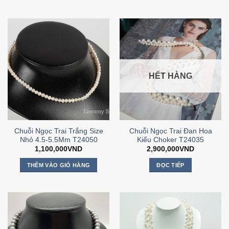
HẾT HÀNG
Chuỗi Ngọc Trai Trắng Size
Chuỗi Ngọc Trai Đan Hoa
Nhỏ 4.5-5.5Mm T24050
Kiểu Choker T24035
1,100,000
VND
2,900,000
VND
THÊM VÀO GIỎ HÀNG
ĐỌC TIẾP