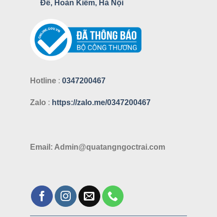
Đế, Hoàn Kiếm, Hà Nội
Hotline
:
0347200467
Zalo
:
https://zalo.me/0347200467
Email: Admin@quatangngoctrai.com