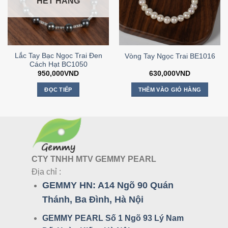
HẾT HÀNG
Lắc Tay Bạc Ngọc Trai Đen
Vòng Tay Ngọc Trai BE1016
Cách Hạt BC1050
950,000
VND
630,000
VND
ĐỌC TIẾP
THÊM VÀO GIỎ HÀNG
CTY TNHH MTV GEMMY PEARL
Địa chỉ :
GEMMY HN:
A14 Ngõ 90 Quán
Thánh, Ba Đình, Hà Nội
GEMMY PEARL Số 1 Ngõ 93 Lý Nam